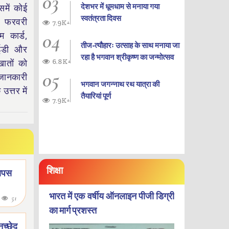
03
देशभर में धूमधाम से मनाया गया
समें कोई
स्वतंत्रता दिवस
 फरवरी
7.9K+
04
 कार्ड,
तीज-त्यौहारः उत्साह के साथ मनाया जा
ईडी और
रहा है भगवान श्रीकृष्ण का जन्‍मोत्‍सव
6.8K+
ातों को
05
जानकारी
भगवान जगन्नाथ रथ यात्रा की
त्तर में
तैयारियां पूर्ण
7.9K+
शिक्षा
 वापस
भारत में एक वर्षीय ऑनलाइन पीजी डिग्री
6
51
का मार्ग प्रशस्त
ुच्छेद