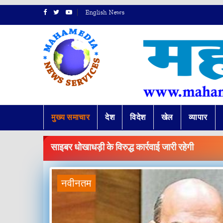
English News
मुख्य समाचार
देश
विदेश
खेल
व्यापार
BREAKING
NEWS
साइबर धोखाधड़ी के विरुद्ध कार्रवाई जारी रहेगी
नवीनतम