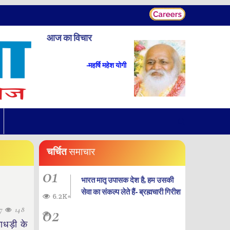
आज का विचार
-महर्षि महेश योगी
चर्चित
समाचार
01
भारत मातृ उपासक देश है, हम उसकी
सेवा का संकल्प लेते हैं- ब्रह्मचारी गिरीश
6.2K+
02
27
148
ाधड़ी के