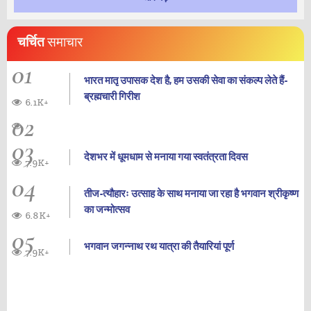
चर्चित
समाचार
01
भारत मातृ उपासक देश है, हम उसकी सेवा का संकल्प लेते हैं-
ब्रह्मचारी गिरीश
6.1K+
02
03
देशभर में धूमधाम से मनाया गया स्वतंत्रता दिवस
7.9K+
04
तीज-त्यौहारः उत्साह के साथ मनाया जा रहा है भगवान श्रीकृष्ण
का जन्‍मोत्‍सव
6.8K+
05
भगवान जगन्नाथ रथ यात्रा की तैयारियां पूर्ण
7.9K+